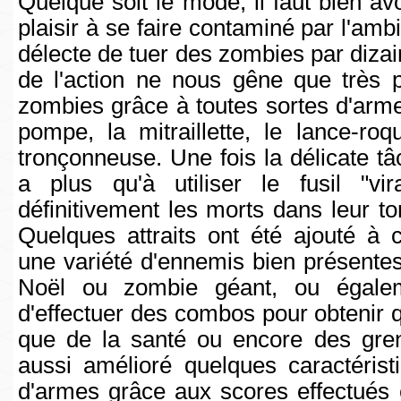
Quelque soit le mode, il faut bien av
plaisir à se faire contaminé par l'am
délecte de tuer des zombies par dizaine
de l'action ne nous gêne que très p
zombies grâce à toutes sortes d'arm
pompe, la mitraillette, le lance-ro
tronçonneuse. Une fois la délicate tâc
a plus qu'à utiliser le fusil "vi
définitivement les morts dans leur 
Quelques attraits ont été ajouté à
une variété d'ennemis bien présentes,
Noël ou zombie géant, ou égaleme
d'effectuer des combos pour obtenir 
que de la santé ou encore des gren
aussi amélioré quelques caractérist
d'armes grâce aux scores effectués 